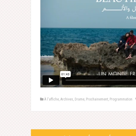
À l'affiche
,
Archives
,
Drame
,
Prochainement
,
Programmation
Post