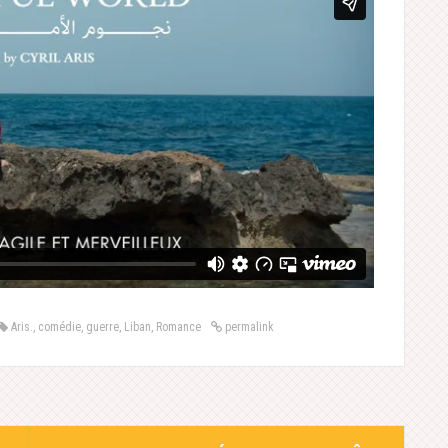
Aris.
,
comédie
,
guerre
,
Liban
,
Romance
permalink