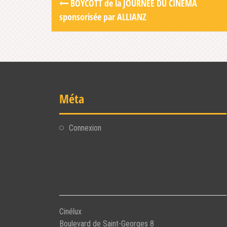
BOYCOTT de la JOURNÉE DU CINÉMA
navigation
sponsorisée par ALLIANZ
Méta
Connexion
Cinélux
Boulevard de Saint-Georges 8