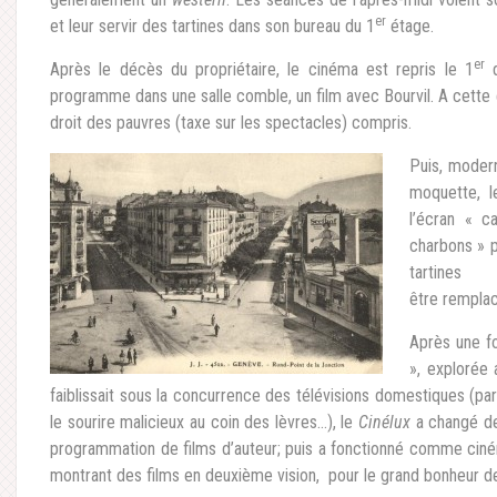
er
et leur servir des tartines dans son bureau du 1
étage.
er
Après le décès du propriétaire, le cinéma est repris le 1
d
programme dans une salle comble, un film avec Bourvil. A cette ép
droit des pauvres (taxe sur les spectacles) compris.
Puis, modern
moquette, l
l’écran « c
charbons » 
tartines 
être remplac
Après une fo
», explorée
faiblissait sous la concurrence des télévisions domestiques (pa
le sourire malicieux au coin des lèvres…), le
Cinélux
a changé de
programmation de films d’auteur; puis a fonctionné comme ciné
montrant des films en deuxième vision, pour le grand bonheur de