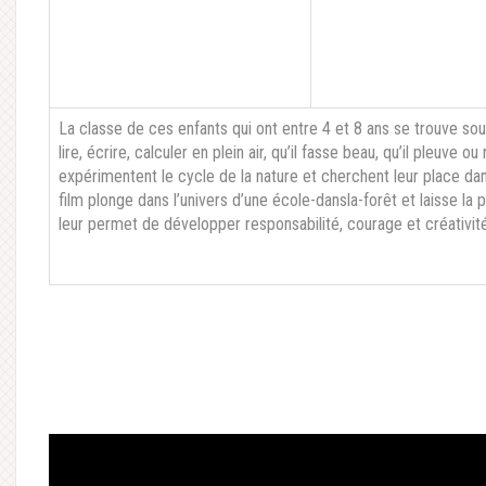
La classe de ces enfants qui ont entre 4 et 8 ans se trouve sou
lire, écrire, calculer en plein air, qu’il fasse beau, qu’il pleuve o
expérimentent le cycle de la nature et cherchent leur place d
film plonge dans l’univers d’une école-dansla-forêt et laisse la 
leur permet de développer responsabilité, courage et créativité