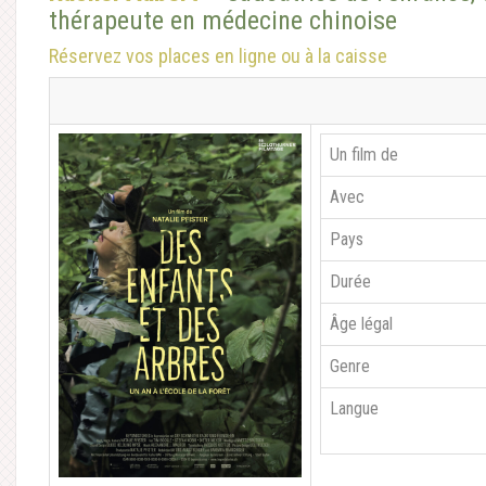
thérapeute en médecine chinoise
Réservez vos places
en ligne
ou à la caisse
Un film de
Avec
Pays
Durée
Âge légal
Genre
Langue