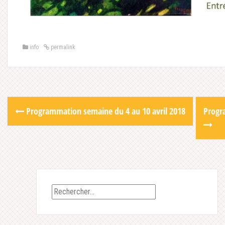
info
permalink
Post
Programmation semaine du 4 au 10 avril 2018
Progr
navigation
Rechercher :