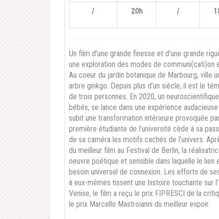
/
20h
/
1
Un film d’une grande finesse et d’une grande rigue
une exploration des modes de communi(cati)on en
Au coeur du jardin botanique de Marbourg, ville u
arbre ginkgo. Depuis plus d’un siècle, il est le 
de trois personnes. En 2020, un neuroscientifiq
bébés, se lance dans une expérience audacieuse 
subit une transformation intérieure provoquée par
première étudiante de l’université cède à sa pass
de sa caméra les motifs cachés de l’univers. Aprè
du meilleur film au Festival de Berlin, la réalisatr
oeuvre poétique et sensible dans laquelle le lien
besoin universel de connexion. Les efforts de se
à eux-mêmes tissent une histoire touchante sur l
Venise, le film a reçu le prix FIPRESCI de la crit
le prix Marcello Mastroianni du meilleur espoir.