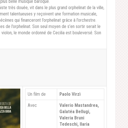
 plus belle musique baroque.
iste très douée, vit dans le plus grand orphelinat de la ville,
rement talentueuses y reçoivent une formation musicale,
cènes qui financeront l’orphelinat grâce à l’orchestre.
tes de l’orphelinat. Son seul moyen de s’en sortir serait le
 violon, le monde ordonné de Cecilia est bouleversé. Son
Un film de
Paolo Virzì
Avec
Valerio Mastandrea,
Galatéa Bellugi,
Valeria Bruni
Tedeschi, Ilaria