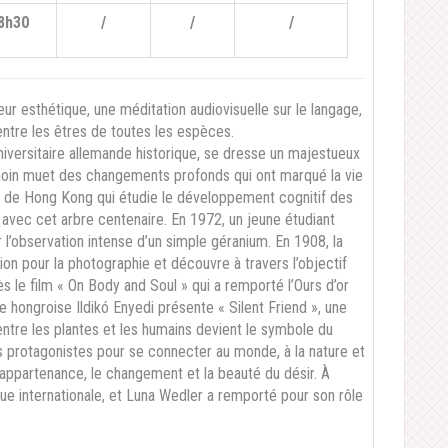
8h30
/
/
/
ur esthétique, une méditation audiovisuelle sur le langage,
tre les êtres de toutes les espèces.
niversitaire allemande historique, se dresse un majestueux
témoin muet des changements profonds qui ont marqué la vie
ue de Hong Kong qui étudie le développement cognitif des
avec cet arbre centenaire. En 1972, un jeune étudiant
 l’observation intense d’un simple géranium. En 1908, la
ion pour la photographie et découvre à travers l’objectif
s le film « On Body and Soul » qui a remporté l’Ours d’or
ice hongroise Ildikó Enyedi présente « Silent Friend », une
 entre les plantes et les humains devient le symbole du
s protagonistes pour se connecter au monde, à la nature et
’appartenance, le changement et la beauté du désir. À
ique internationale, et Luna Wedler a remporté pour son rôle