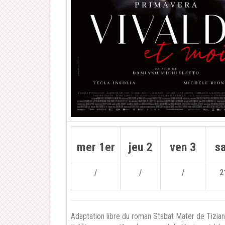
mer 1er
jeu 2
ven 3
s
/
/
/
2
Adaptation libre du roman Stabat Mater de Tizi