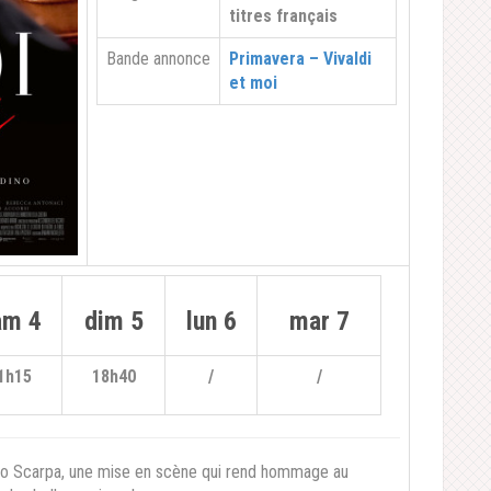
titres français
Bande annonce
Primavera – Vivaldi
et moi
am 4
dim 5
lun 6
mar 7
1h15
18h40
/
/
ano Scarpa, une mise en scène qui rend hommage au