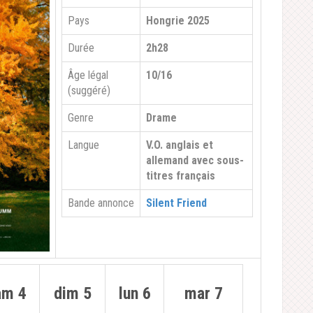
Pays
Hongrie 2025
Durée
2h28
Âge légal
10/16
(suggéré)
Genre
Drame
Langue
V.O. anglais et
allemand avec sous-
titres français
Bande annonce
Silent Friend
am 4
dim 5
lun
6
mar 7