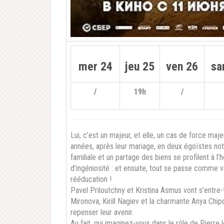
mer 24
jeu 25
ven 26
sa
/
19h
/
Lui, c’est un majeur, et elle, un cas de force maj
années, après leur mariage, en deux égoïstes not
familiale et un partage des biens se profilent à l’
d’ingéniosité : et ensuite, tout se passe comme v
rééducation !
Pavel Priloutchny et Kristina Asmus vont s’entre
Mironova, Kirill Nagiev et la charmante Anya Chip
repenser leur avenir.
Au fait, qui imaginez-vous dans le rôle de Pierre 