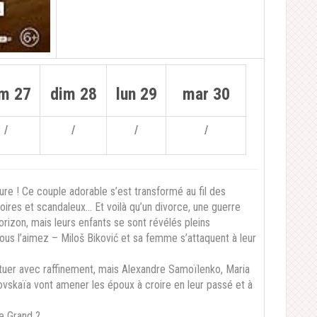
m 27
dim 28
lun 29
mar 30
/
/
/
/
eure ! Ce couple adorable s’est transformé au fil des
oires et scandaleux… Et voilà qu’un divorce, une guerre
horizon, mais leurs enfants se sont révélés pleins
ous l’aimez – Miloš Biković et sa femme s’attaquent à leur
-tuer avec raffinement, mais Alexandre Samoïlenko, Maria
ovskaïa vont amener les époux à croire en leur passé et à
le Grand ?