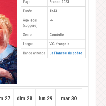
Pays
France 2023
Durée
1h43
Âge légal
-/-
(suggéré)
Genre
Comédie
Langue
V.O. français
Bande annonce
La Fiancée du poète
m 27
dim 28
lun 29
mar 30