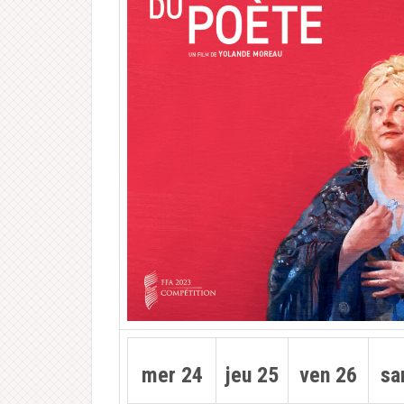
mer 24
jeu 25
ven 26
sa