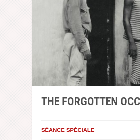
THE FORGOTTEN OCCU
S
É
ANCE SP
É
CIALE