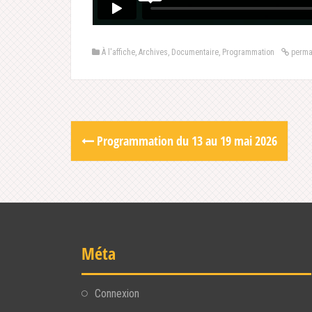
À l'affiche
,
Archives
,
Documentaire
,
Programmation
perma
Post
Programmation du 13 au 19 mai 2026
navigation
Méta
Connexion