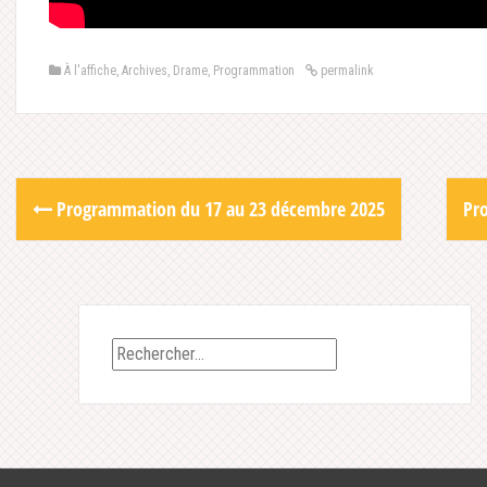
À l'affiche
,
Archives
,
Drame
,
Programmation
permalink
Post
Programmation du 17 au 23 décembre 2025
Pr
navigation
Rechercher :