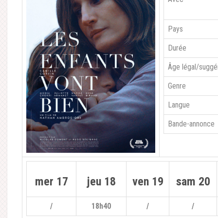
Pays
Durée
Âge légal/suggé
Genre
Langue
Bande-annonce
mer 17
jeu 18
ven 19
sam 20
/
18h40
/
/