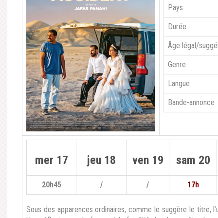
Pays
Durée
Âge légal/suggé
Genre
Langue
Bande-annonce
mer 17
jeu 18
ven 19
sam 20
20h45
/
/
17h
Sous des apparences ordinaires, comme le suggère le titre, l’u