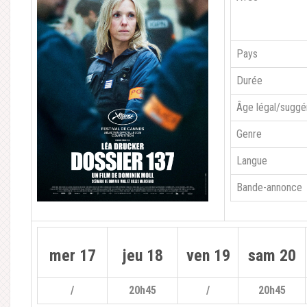
Pays
Durée
Âge légal/suggé
Genre
Langue
Bande-annonce
mer 17
jeu 18
ven 19
sam 20
/
20h45
/
20h45