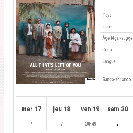
Pays
Durée
Âge légal/suggé
Genre
Langue
Bande-annonce
mer 17
jeu 18
ven 19
sam 20
/
/
20h45
/