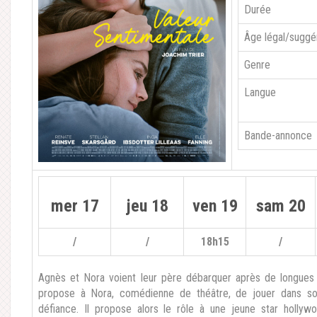
Durée
Âge légal/suggé
Genre
Langue
Bande-annonce
mer 17
jeu 18
ven 19
sam 20
/
/
18h15
/
Agnès et Nora voient leur père débarquer après de longues 
propose à Nora, comédienne de théâtre, de jouer dans son
défiance. Il propose alors le rôle à une jeune star hollywo