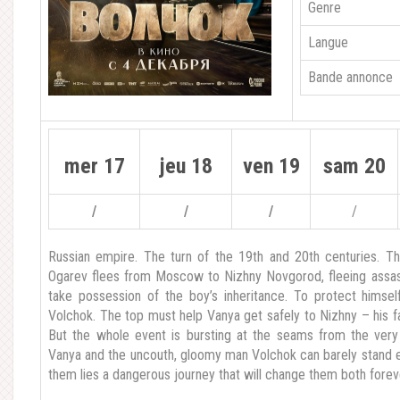
Genre
Langue
Bande annonce
mer 17
jeu 18
ven 19
sam 20
/
/
/
/
Russian empire. The turn of the 19th and 20th centuries. T
Ogarev flees from Moscow to Nizhny Novgorod, fleeing assas
take possession of the boy’s inheritance. To protect himsel
Volchok. The top must help Vanya get safely to Nizhny – his fath
But the whole event is bursting at the seams from the very 
Vanya and the uncouth, gloomy man Volchok can barely stand e
them lies a dangerous journey that will change them both forev