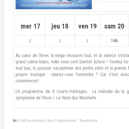
mer 17
jeu 18
ven 19
sam 20
/
/
/
14h
Au cœur de l’hiver, la neige recouvre tout, et le silence s’in
grand calme blanc, mille sons vont bientôt éclore ! Tendez l’or
tout bas, la joyeuse cacophonie des petits yétis et la grande 
propre musique : saurez-vous l’entendre ? Car c’est av
commencer!
Un programme de 4 courts-métrages : La mélodie de la g
symphonie de l’hiver / Le Noël des Musifants
À l'affiche
,
Archives
,
Films
,
Programmation
permalink