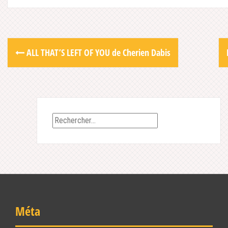
Post
ALL THAT’S LEFT OF YOU de Cherien Dabis
navigation
Rechercher :
Méta