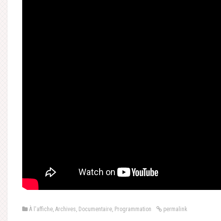
À l'affiche
,
Archives
,
Documentaire
,
Programmation
permalink