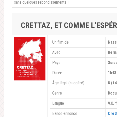
sans quelques rebondissements !
CRETTAZ, ET COMME L’ESPÉ
Un film de
Nass
Avec
Bern
Pays
Suis
Durée
1h48
Âge légal (suggéré)
8 (14
Genre
Docu
Langue
V.O. 
Bande-annonce
Cret