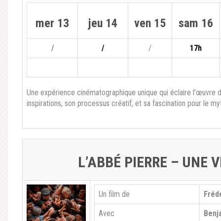
mer 13
jeu 14
ven 15
sam 16
/
/
/
17h
Une expérience cinématographique unique qui éclaire l’œuvre d’
inspirations, son processus créatif, et sa fascination pour le myth
L’ABBÉ PIERRE – UNE 
Un film de
Frédé
Avec
Benj