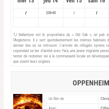
mer 13
jeu 14
ven 15
sam 16
/
20h40
/
/
TJ Ballantyne est le propriétaire du « Old Oak », un pub 
l’Angleterre. Il y sert quotidiennement les mêmes habitués 
dernier lieu où se retrouver. L’arrivée de réfugiés syriens 
cependant se lier d’amitié avec Yara, une jeune migrante passi
tenter de redonner vie à la communauté locale en développant
que soient leurs origines.
OPPENHEIM
Un film de
Chri
Avec
Cilli