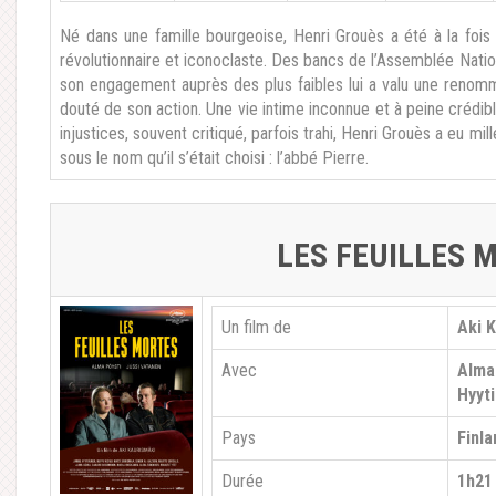
Né dans une famille bourgeoise, Henri Grouès a été à la fois 
révolutionnaire et iconoclaste. Des bancs de l’Assemblée Nation
son engagement auprès des plus faibles lui a valu une renommée
douté de son action. Une vie intime inconnue et à peine crédible
injustices, souvent critiqué, parfois trahi, Henri Grouès a eu mil
sous le nom qu’il s’était choisi : l’abbé Pierre.
LES FEUILLES 
Un film de
Aki 
Avec
Alma
Hyyti
Pays
Finl
Durée
1h21