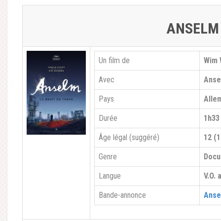
ANSELM
Un film de
Wim 
Avec
Anse
Pays
Alle
Durée
1h33
Âge légal (suggéré)
12 (1
Genre
Docu
Langue
V.O. 
Bande-annonce
Anse