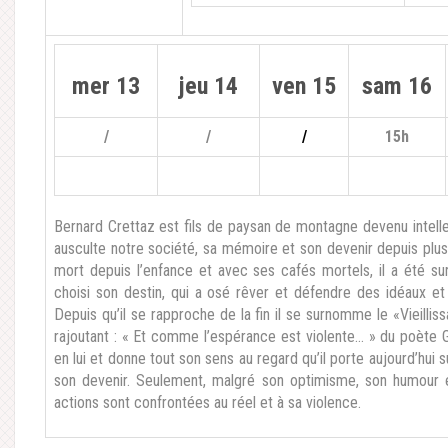
mer 13
jeu 14
ven 15
sam 16
/
/
/
15h
Bernard Crettaz est fils de paysan de montagne devenu intellec
ausculte notre société, sa mémoire et son devenir depuis plus
mort depuis l’enfance et avec ses cafés mortels, il a été 
choisi son destin, qui a osé rêver et défendre des idéaux et
Depuis qu’il se rapproche de la fin il se surnomme le «Vieillis
rajoutant : « Et comme l’espérance est violente… » du poète G
en lui et donne tout son sens au regard qu’il porte aujourd’hui 
son devenir. Seulement, malgré son optimisme, son humour e
actions sont confrontées au réel et à sa violence.