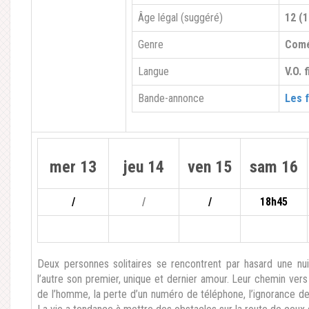
Âge légal (suggéré)
12 (1
Genre
Comé
Langue
V.O. 
Bande-annonce
Les 
mer 13
jeu 14
ven 15
sam 16
/
/
/
18h45
Deux personnes solitaires se rencontrent par hasard une nui
l’autre son premier, unique et dernier amour. Leur chemin vers
de l’homme, la perte d’un numéro de téléphone, l’ignorance d