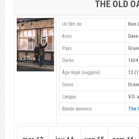
THE OLD O
Un film de
Ken 
Avec
Dave
Pays
Gran
Durée
1h54
Âge légal (suggéré)
12 (1
Genre
Dra
Langue
V.O. 
Bande-annonce
The 