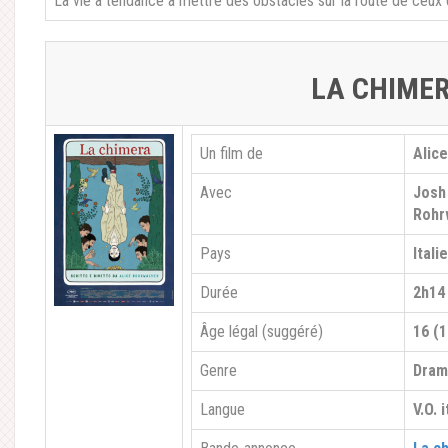
La vie a tendance à mettre des obstacles sur la route de ceux
LA CHIME
Un film de
Alic
Avec
Josh 
Rohr
Pays
Itali
Durée
2h14
Âge légal (suggéré)
16 (1
Genre
Dra
Langue
V.O. 