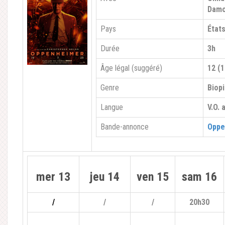
Dam
Pays
État
Durée
3h
Âge légal (suggéré)
12 (1
Genre
Biopi
Langue
V.O. 
Bande-annonce
Oppe
mer 13
jeu 14
ven 15
sam 16
/
/
/
20h30