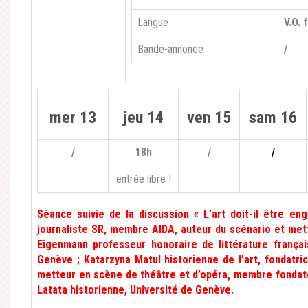
Langue
V.O. 
Bande-annonce
/
mer 13
jeu 14
ven 15
sam 16
/
18h
/
/
entrée libre !
Séance suivie de la discussion « L’art doit-il être e
journaliste SR, membre AlDA, auteur du scénario et me
Eigenmann
professeur honoraire de littérature frança
Genève ;
Katarzyna Matul
historienne de l’art, fondatric
metteur en scène de théâtre et d’opéra, membre fondat
Latata historienne, Université de Genève.