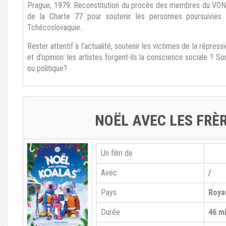
Prague, 1979. Reconstitution du procès des membres du VONS
de la Charte 77 pour soutenir les personnes poursuivies 
Tchécoslovaquie.
Rester attentif à l’actualité, soutenir les victimes de la répress
et d’opinion: les artistes forgent-ils la conscience sociale ? 
ou politique?
NOËL AVEC LES FRÈ
Un film de
Avec
/
Pays
Roya
Durée
46 mi