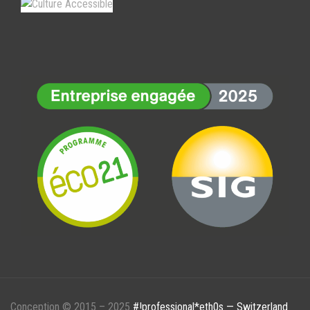
Conception © 2015 – 2025
#!professional*eth0s — Switzerland