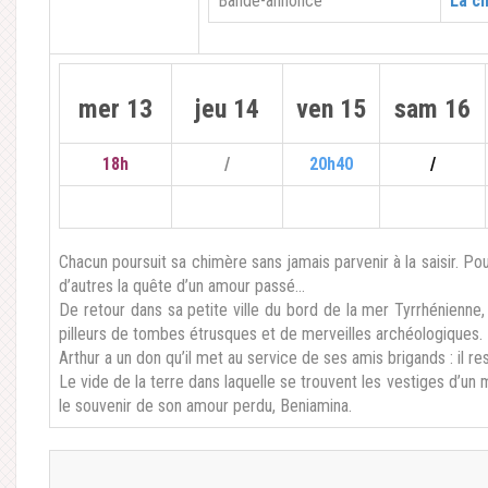
Bande-annonce
La c
mer 13
jeu 14
ven 15
sam 16
18h
/
20h40
/
Chacun poursuit sa chimère sans jamais parvenir à la saisir. Pour
d’autres la quête d’un amour passé…
De retour dans sa petite ville du bord de la mer Tyrrhénienne
pilleurs de tombes étrusques et de merveilles archéologiques.
Arthur a un don qu’il met au service de ses amis brigands : il res
Le vide de la terre dans laquelle se trouvent les vestiges d’un
le souvenir de son amour perdu, Beniamina.