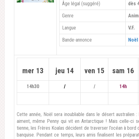
Âge légal (suggéré)
dès 
Genre
Anim
Langue
V.F.
Bande-annonce
Noël
mer 13
jeu 14
ven 15
sam 16
14h30
/
/
14h
Cette année, Noël sera inoubliable dans le désert australien : 
aiment, même Penny qui vit en Antarctique ! Mais celle-ci se 
tienne, les Frères Koalas décident de traverser l’océan à bord 
banquise. Pendant ce temps, leurs amis finalisent les préparat