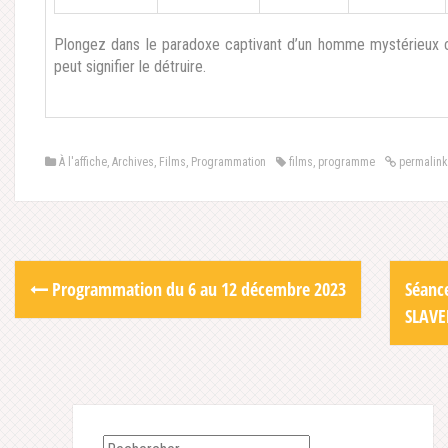
Plongez dans le paradoxe captivant d’un homme mystérieux c
peut signifier le détruire.
À l'affiche
,
Archives
,
Films
,
Programmation
films
,
programme
permalink
Post
Programmation du 6 au 12 décembre 2023
Séanc
navigation
SLAVE
Rechercher :