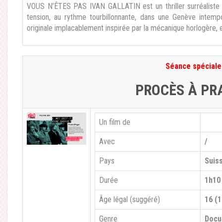
VOUS N’ÊTES PAS IVAN GALLATIN est un thriller surréaliste 
tension, au rythme tourbillonnante, dans une Genève intemp
originale implacablement inspirée par la mécanique horlogère, 
Séance spéciale
PROCÈS À PR
Un film de
Avec
/
Pays
Suis
Durée
1h10
Âge légal (suggéré)
16 (1
Genre
Docu