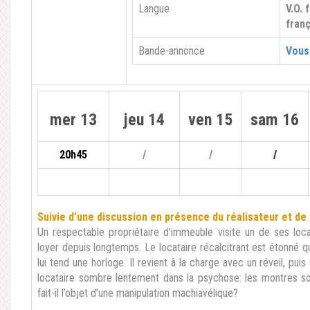
Langue
V.O. 
franç
Bande-annonce
Vous 
mer 13
jeu 14
ven 15
sam 16
20h45
/
/
/
Suivie d’une discussion en présence du réalisateur et de l
Un respectable propriétaire d’immeuble visite un de ses loca
loyer depuis longtemps. Le locataire récalcitrant est étonné qua
lui tend une horloge. Il revient à la charge avec un réveil, pui
locataire sombre lentement dans la psychose: les montres son
fait-il l’objet d’une manipulation machiavélique?