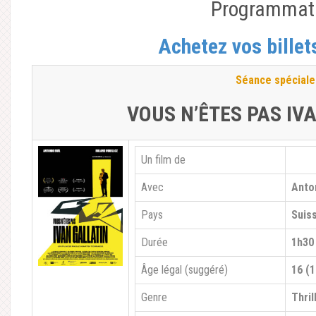
Programmat
Achetez vos billet
Séance spéciale
VOUS N’ÊTES PAS IV
Un film de
Avec
Anton
Pays
Suis
Durée
1h30
Âge légal (suggéré)
16 (1
Genre
Thril