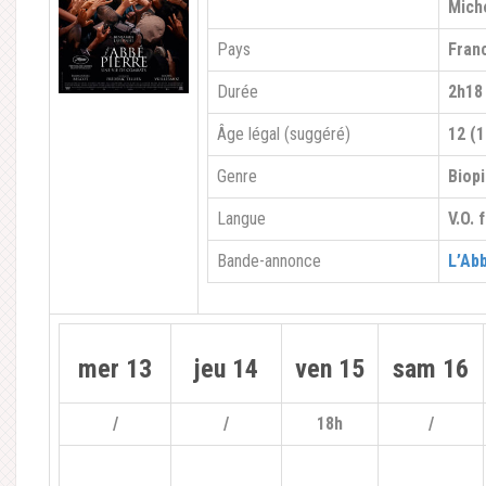
Mich
Pays
Fran
Durée
2h18
Âge légal (suggéré)
12 (1
Genre
Biopi
Langue
V.O. 
Bande-annonce
L’Ab
mer 13
jeu 14
ven 15
sam 16
/
/
18h
/