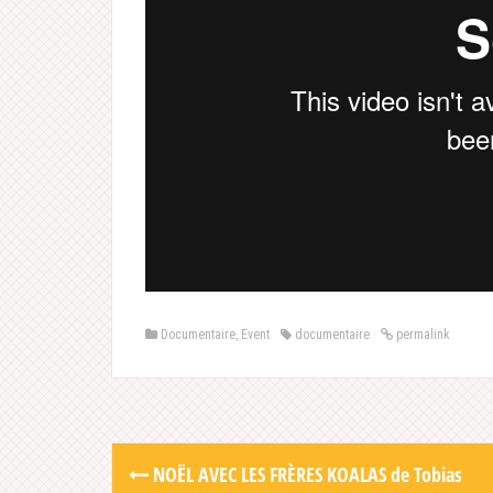
Documentaire
,
Event
documentaire
permalink
Post
NOËL AVEC LES FRÈRES KOALAS de Tobias