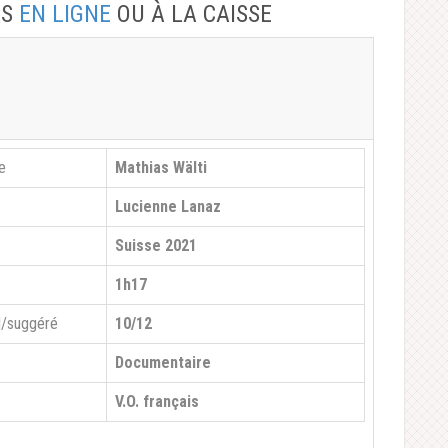
ES
EN LIGNE
OU À LA CAISSE
e
Mathias Wälti
Lucienne Lanaz
Suisse 2021
1h17
l/suggéré
10/12
Documentaire
V.O. français