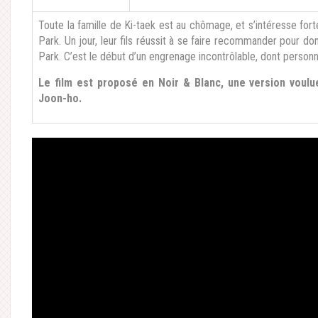
Toute la famille de Ki-taek est au chômage, et s’intéresse fort
Park. Un jour, leur fils réussit à se faire recommander pour do
Park. C’est le début d’un engrenage incontrôlable, dont person
Le film est proposé en Noir & Blanc, une version voulu
Joon-ho.