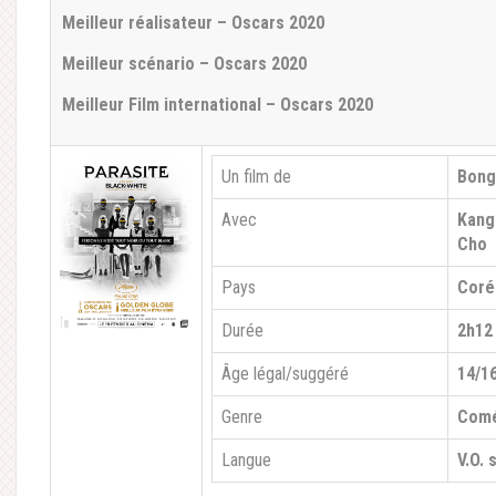
Meilleur réalisateur – Oscars 2020
Meilleur scénario – Oscars 2020
Meilleur Film international – Oscars 2020
Un film de
Bong
Avec
Kang
Cho
Pays
Coré
Durée
2h12
Âge légal/suggéré
14/1
Genre
Comé
Langue
V.O. 