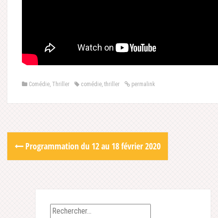
Comédie
,
Thriller
comédie
,
thriller
permalink
Post
Programmation du 12 au 18 février 2020
navigation
Rechercher :