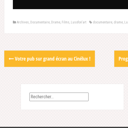
Archives
,
Documentaire
,
Drame
,
Films
,
Lusofon'art
documentaire
,
drame
,
Lu
Post
Votre pub sur grand écran au Cinélux !
Prog
navigation
Rechercher :