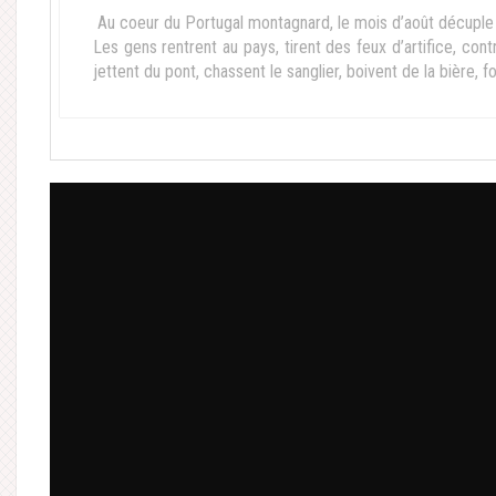
Au coeur du Portugal montagnard, le mois d’août décuple l
Les gens rentrent au pays, tirent des feux d’artifice, cont
jettent du pont, chassent le sanglier, boivent de la bière, f