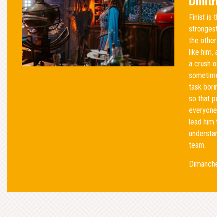
Dmitr
Finist is
strongest
the other
like him,
a crush o
sometimes
task bori
so that p
everyone,
lead him 
understan
team.
Dimanche