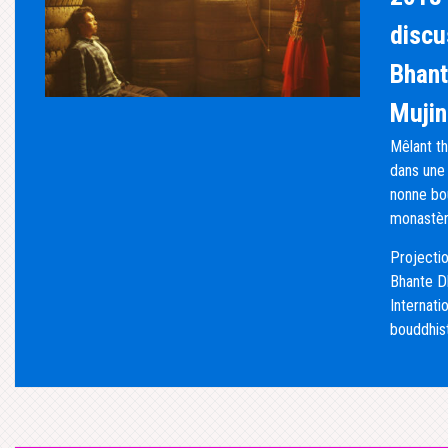
discu
Bhant
Mujin
Mêlant thr
dans une 
nonne bo
monastèr
Projectio
Bhante D
Internati
bouddhis