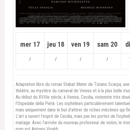
mer 17
jeu 18
ven 19
sam 20
d
/
/
/
/
Adaptation libre du roman Stabat Mater de Tiziano Scarpa, u
théâtre, au mystère du carnaval de Venise et à la plus belle mu
Au début du XVIIIe siècle, à Venise, Cecilia, violoniste très douée
l’Ospedale della Pietà. Les orphelines particulièrement talentu
mais uniquement dans le but d’attirer de riches mécènes qui fina
L’art a ouvert l’esprit de Cecilia, mais pas les portes de l’orphe
mariage. Avec l’arrivée du nouveau professeur de violon, le m
nom est Antonio Vivaldi.