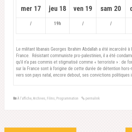
mer 17
jeu 18
ven 19
sam 20
/
19h
/
/
Le militant libanais Georges Ibrahim Abdallah a été incarcéré à 
France. Résistant communiste pro-palestinien, il a été condamn
qu’il n’a pas commis et stigmatisé comme « terroriste » : de fo
sur la France sont à l’origine de cette durée de détention hors-n
vers son pays natal, encore debout, ses convictions politiques 
À l'affiche
,
Archives
,
Films
,
Programmation
permalink