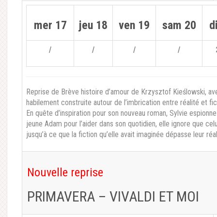
mer 17
jeu 18
ven 19
sam 20
d
/
/
/
/
Reprise de Brève histoire d’amour de Krzysztof Kieślowski, ave
habilement construite autour de l’imbrication entre réalité et fic
En quête d’inspiration pour son nouveau roman, Sylvie espionne
jeune Adam pour l’aider dans son quotidien, elle ignore que celui
jusqu’à ce que la fiction qu’elle avait imaginée dépasse leur réal
Nouvelle reprise
PRIMAVERA – VIVALDI ET MOI