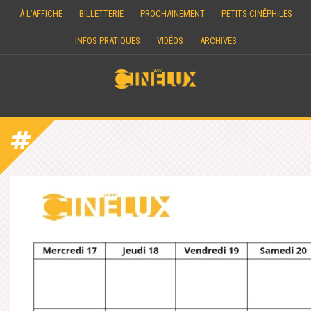
Skip
À L’AFFICHE
BILLETTERIE
PROCHAINEMENT
PETITS CINÉPHILES
to
content
INFOS PRATIQUES
VIDÉOS
ARCHIVES