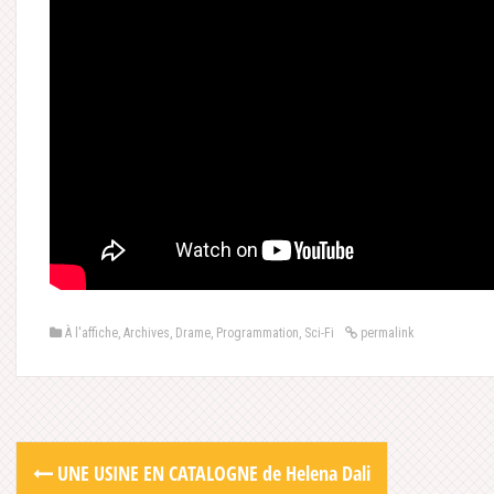
À l'affiche
,
Archives
,
Drame
,
Programmation
,
Sci-Fi
permalink
Post
UNE USINE EN CATALOGNE de Helena Dali