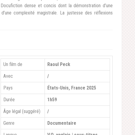
Docufiction dense et concis dont la démonstration d’une
d’une complexité magistrale. La justesse des réflexions
Un film de
Raoul Peck
Avec
/
Pays
États-Unis, France 2025
Durée
1h59
Âge légal (suggéré)
/
Genre
Documentaire
Langue
V.O. anglais | sous-titres