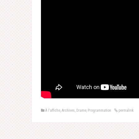
À l'affiche
,
Archives
,
Drame
,
Programmation
permalink