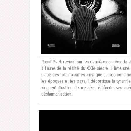
Raoul Peck revient sur les dernières années de vie
à l’aune de la réalité du XXIe siècle. Il livre 
place des totalitarismes ainsi que sur les condit
les époques et les pays, il décortique la tyrannie
viennent illustrer de manière édifiante ses m
déshumanisation.