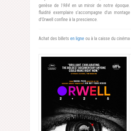
genèse de
1984
en un miroir de notre époque. 
fluidité exemplaire s’accompagne d’un montage 
d’Orwell confine à la prescience.
Achat des billets
en ligne
ou à la caisse du cinéma