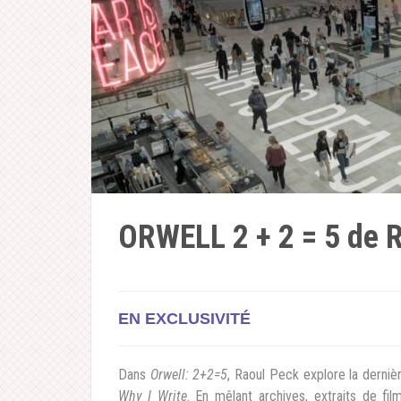
ORWELL 2 + 2 = 5 de 
EN EXCLUSIVITÉ
Dans
Orwell: 2+2=5
, Raoul Peck explore la derniè
Why I Write
. En mêlant archives, extraits de fi