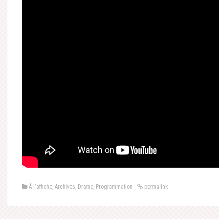
À l'affiche
,
Archives
,
Drame
,
Programmation
permalink