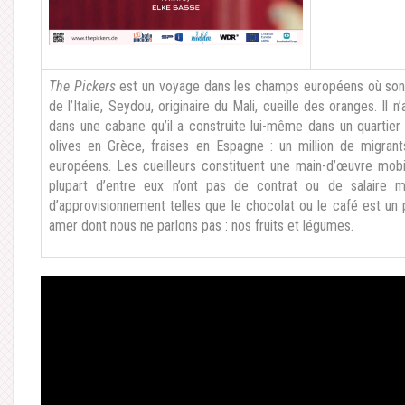
The Pickers
est un voyage dans les champs européens où sont 
de l’Italie, Seydou, originaire du Mali, cueille des oranges. Il n
dans une cabane qu’il a construite lui-même dans un quartier s
olives en Grèce, fraises en Espagne : un million de migrant
européens. Les cueilleurs constituent une main-d’œuvre mobil
plupart d’entre eux n’ont pas de contrat ou de salaire mi
d’approvisionnement telles que le chocolat ou le café est un 
amer dont nous ne parlons pas : nos fruits et légumes.