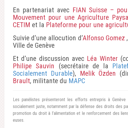
En partenariat avec
FIAN Suisse – pour 
Mouvement pour une Agriculture Paysa
CETIM
et la
Plateforme pour une agricult
Suivie d’une allocution d’
Alfonso Gomez
,
Ville de Genève
Et d’une discussion avec
Léa Winter
(co
Philipe Sauvin
(secrétaire de la
Plat
Socialement Durable
),
Melik Özden
(di
Brault
, militante du
MAPC
Les panélistes présenteront les efforts entrepris à Genève
socialement juste, notamment par la défense des droits des pays
promotion du droit à l’alimentation et le renforcement des lien
euses.