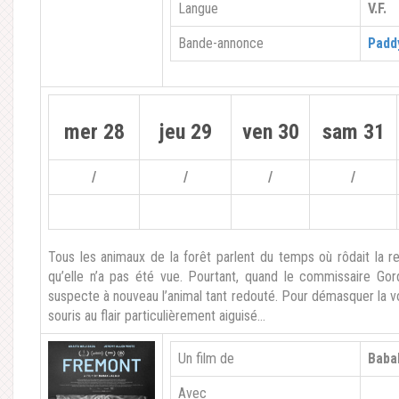
Langue
V.F.
Bande-annonce
Paddy
mer 28
jeu 29
ven 30
sam 31
/
/
/
/
Tous les animaux de la forêt parlent du temps où rôdait la
qu’elle n’a pas été vue. Pourtant, quand le commissaire Gord
suspecte à nouveau l’animal tant redouté. Pour démasquer la vo
souris au flair particulièrement aiguisé…
Un film de
Babak
Avec