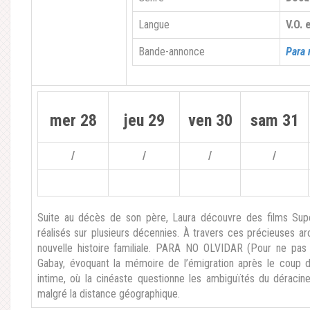
Langue
V.O.
Bande-annonce
Para 
mer 28
jeu 29
ven 30
sam 31
/
/
/
/
Suite au décès de son père, Laura découvre des films Supe
réalisés sur plusieurs décennies. À travers ces précieuses arc
nouvelle histoire familiale. PARA NO OLVIDAR (Pour ne pa
Gabay, évoquant la mémoire de l’émigration après le coup d
intime, où la cinéaste questionne les ambiguïtés du déracine
malgré la distance géographique.