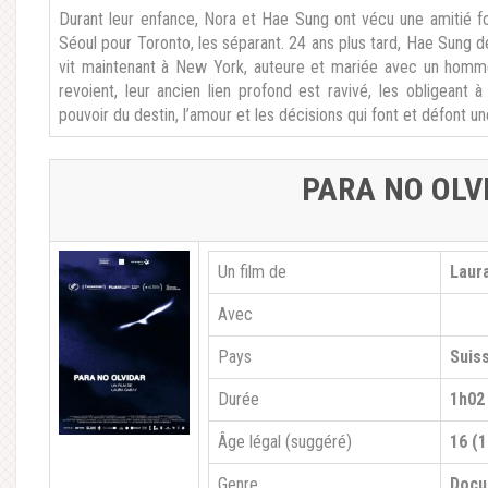
Durant leur enfance, Nora et Hae Sung ont vécu une amitié fo
Séoul pour Toronto, les séparant. 24 ans plus tard, Hae Sung 
vit maintenant à New York, auteure et mariée avec un homm
revoient, leur ancien lien profond est ravivé, les obligean
pouvoir du destin, l’amour et les décisions qui font et défont u
PARA NO OLV
Un film de
Laur
Avec
Pays
Suis
Durée
1h02
Âge légal (suggéré)
16 (1
Genre
Docu