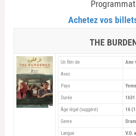
Programmat
Achetez vos billet
THE BURDE
Un film de
Amr 
Avec
Pays
Yeme
Durée
1h31
Âge légal (suggéré)
16 (1
Genre
Dra
Langue
V.O. 