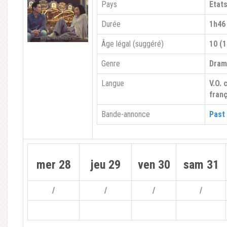
Pays
Etat
Durée
1h46
Âge légal (suggéré)
10 (1
Genre
Dra
Langue
V.O. 
franç
Bande-annonce
Past
mer 28
jeu 29
ven 30
sam 31
/
/
/
/