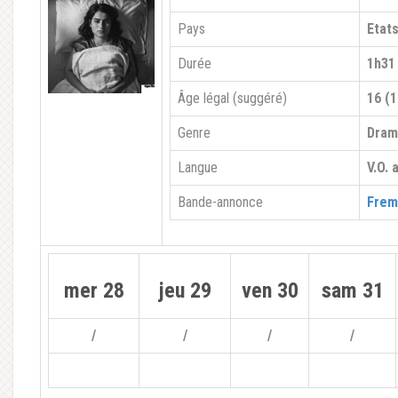
Pays
Etat
Durée
1h31
Âge légal (suggéré)
16 (1
Genre
Dra
Langue
V.O. 
Bande-annonce
Frem
mer 28
jeu 29
ven 30
sam 31
/
/
/
/