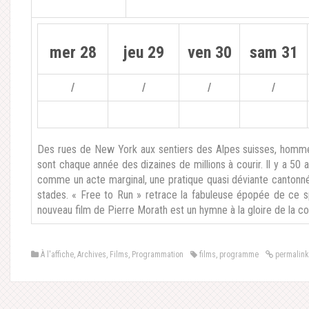
mer 28
jeu 29
ven 30
sam 31
/
/
/
/
Des rues de New York aux sentiers des Alpes suisses, hom
sont chaque année des dizaines de millions à courir. Il y a 50 
comme un acte marginal, une pratique quasi déviante cantonné
stades. « Free to Run » retrace la fabuleuse épopée de ce sp
nouveau film de Pierre Morath est un hymne à la gloire de la cou
À l'affiche
,
Archives
,
Films
,
Programmation
films
,
programme
permalink