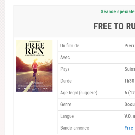
Séance spéciale
FREE TO R
Un film de
Pier
Avec
Pays
Suis
Durée
1h30
Âge légal (suggéré)
6 (12
Genre
Docu
Langue
V.O. 
Bande-annonce
Frre 