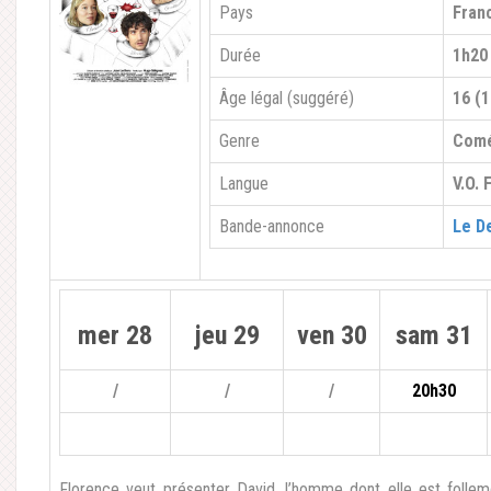
Pays
Fran
Durée
1h20
Âge légal (suggéré)
16 (1
Genre
Comé
Langue
V.O. 
Bande-annonce
Le D
mer 28
jeu 29
ven 30
sam 31
/
/
/
20h30
Florence veut présenter David, l’homme dont elle est folle