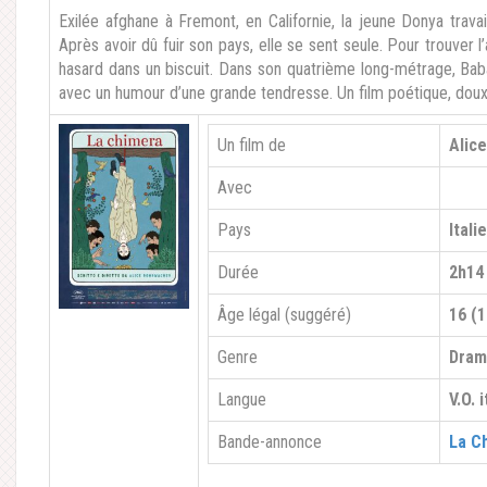
Exilée afghane à Fremont, en Californie, la jeune Donya trava
Après avoir dû fuir son pays, elle se sent seule. Pour trouver
hasard dans un biscuit. Dans son quatrième long-métrage, Bab
avec un humour d’une grande tendresse. Un film poétique, doux
Un film de
Alic
Avec
Pays
Itali
Durée
2h14
Âge légal (suggéré)
16 (1
Genre
Dra
Langue
V.O. 
Bande-annonce
La C