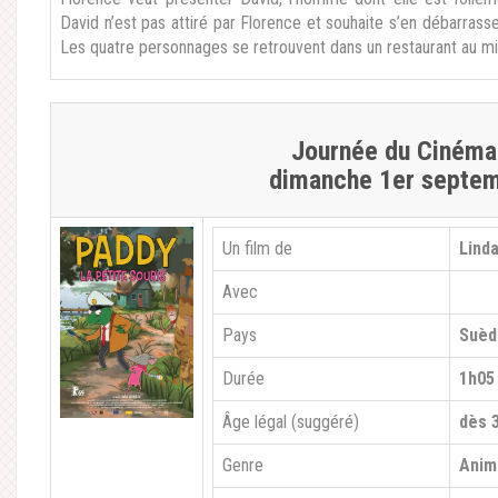
David n’est pas attiré par Florence et souhaite s’en débarrasse
Les quatre personnages se retrouvent dans un restaurant au mili
Journée du Cinéma 
dimanche 1er septe
Un film de
Lind
Avec
Pays
Suèd
Durée
1h05
Âge légal (suggéré)
dès 
Genre
Anim