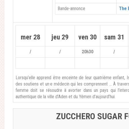
Bande-annonce
The 
mer 28
jeu 29
ven 30
sam 31
/
/
20h30
/
Lorsqu’elle apprend être enceinte de leur quatrième enfant, 
des soutiens et un·e médecin qui les comprennent … À travers
femme doit se résoudre à avorter dans un pays qui l’interd
authentique de la ville d’Aden et du Yémen d’aujourd’hui.
ZUCCHERO SUGAR F