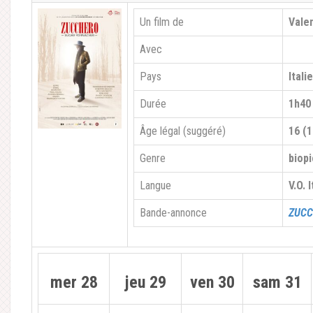
Un film de
Vale
Avec
Pays
Itali
Durée
1h40
Âge légal (suggéré)
16 (1
Genre
biopi
Langue
V.O. 
Bande-annonce
ZUCC
mer 28
jeu 29
ven 30
sam 31