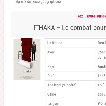
malgré la distance géographique.
exclusivité suiss
ITHAKA – Le combat pour 
Un film de
Ben 
Avec
John 
Juli
Pays
Aust
Durée
1h46
Âge légal (suggéré)
16 (1
Genre
docu
Langue
V.O. 