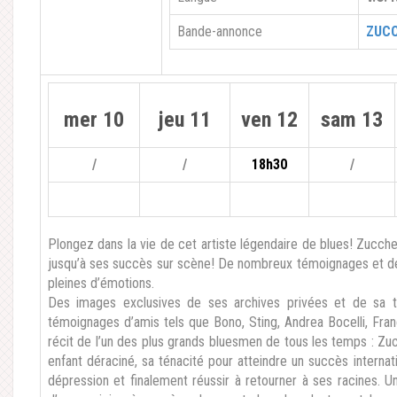
Bande-annonce
ZUCC
mer 10
jeu 11
ven 12
sam 13
/
/
18h30
/
Plongez dans la vie de cet artiste légendaire de blues! Zucch
jusqu’à ses succès sur scène! De nombreux témoignages et des
pleines d’émotions.
Des images exclusives de ses archives privées et de sa t
témoignages d’amis tels que Bono, Sting, Andrea Bocelli, Fran
récit de l’un des plus grands bluesmen de tous les temps : Zuc
enfant déraciné, sa ténacité pour atteindre un succès internat
dépression et finalement réussir à retourner à ses racines. U