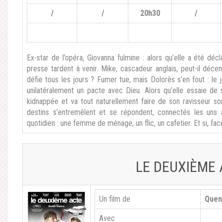
/
/
20h30
/
Ex-star de l’opéra, Giovanna fulmine : alors qu’elle a été d
presse tardent à venir. Mike, cascadeur anglais, peut-il déce
défie tous les jours ? Fumer tue, mais Dolorès s’en fout : le j
unilatéralement un pacte avec Dieu. Alors qu’elle essaie de 
kidnappée et va tout naturellement faire de son ravisseur so
destins s’entremêlent et se répondent, connectés les uns a
quotidien : une femme de ménage, un flic, un cafetier. Et si, fac
LE DEUXIÈME 
Un film de
Quen
Avec