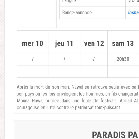
Langue
V.O. 
Bande-annonce
Insha
mer 10
jeu 11
ven 12
sam 13
/
/
/
20h30
Après la mort de son mari, Nawal se retrouve seule avec sa f
son pays où les lois privilégient les hommes, un fils changerai
Mouna Hawa, primée dans une foule de festivals, Amjad Al
courageuse en lutte contre le patriarcat tout-puissant.
PARADIS PA