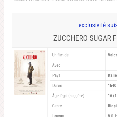
exclusivité sui
ZUCCHERO SUGAR F
Un film de
Vale
Avec
Pays
Itali
Durée
1h40
Âge légal (suggéré)
16 (1
Genre
Biopi
Langue
V.O. 