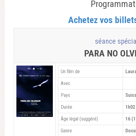
Programmat
Achetez vos billet
séance spécia
PARA NO OLV
Un film de
Laur
Avec
Pays
Suis
Durée
1h02
Âge légal (suggéré)
16 (1
Genre
Docu