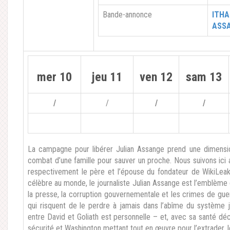
Bande-annonce
ITHA
ASS
mer 10
jeu 11
ven 12
sam 13
/
/
/
/
La campagne pour libérer Julian Assange prend une dimensio
combat d’une famille pour sauver un proche. Nous suivons ici 
respectivement le père et l’épouse du fondateur de WikiLeaks
célèbre au monde, le journaliste Julian Assange est l’emblème d’
la presse, la corruption gouvernementale et les crimes de gu
qui risquent de le perdre à jamais dans l’abîme du système ju
entre David et Goliath est personnelle – et, avec sa santé déc
sécurité et Washington mettant tout en œuvre pour l’extrader,