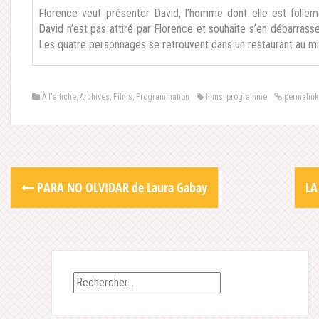
Florence veut présenter David, l’homme dont elle est folle
David n’est pas attiré par Florence et souhaite s’en débarrasse
Les quatre personnages se retrouvent dans un restaurant au mili
À l'affiche
,
Archives
,
Films
,
Programmation
films
,
programme
permalink
Post
PARA NO OLVIDAR de Laura Gabay
LA
navigation
Rechercher :