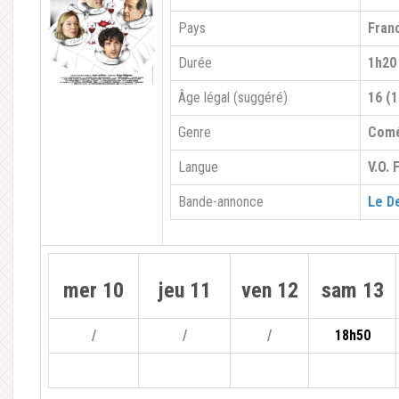
Pays
Fran
Durée
1h20
Âge légal (suggéré)
16 (1
Genre
Comé
Langue
V.O. 
Bande-annonce
Le D
mer 10
jeu 11
ven 12
sam 13
/
/
/
18h50