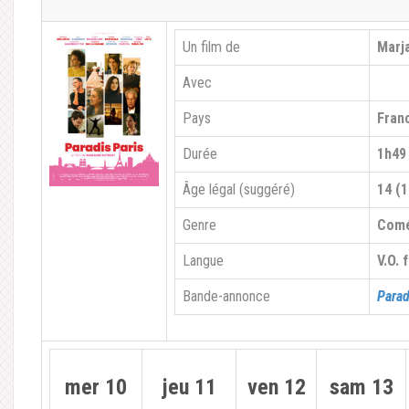
Un film de
Marj
Avec
Pays
Fran
Durée
1h49
Âge légal (suggéré)
14 (1
Genre
Comé
Langue
V.O. 
Bande-annonce
Parad
mer 10
jeu 11
ven 12
sam 13