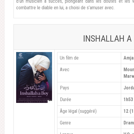
d’un musicien à succès, plongeant dans les doutes et les v
combattre le diable en lui, a choisi de s’amuser avec.
INSHALLAH A
Un film de
Amja
Avec
Moun
Marw
Pays
Jord
Durée
1h53
Âge légal (suggéré)
12 (1
Genre
Dra