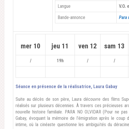
Langue
V.O.
Bande-annonce
Para 
mer 10
jeu 11
ven 12
sam 13
/
19h
/
/
Séance en présence de la réalisatrice, Laura Gabay
Suite au décès de son père, Laura découvre des films Supe
réalisés sur plusieurs décennies. À travers ces précieuses arc
nouvelle histoire familiale. PARA NO OLVIDAR (Pour ne pa
Gabay, évoquant la mémoire de l’émigration après le coup d
intime, où la cinéaste questionne les ambiguïtés du déracine