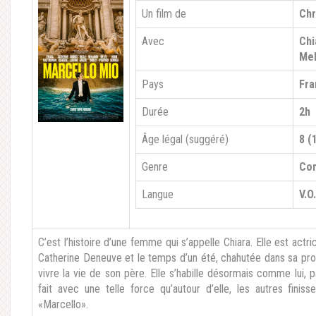
Un film de
Chr
Avec
Chi
Mel
Pays
Fra
Durée
2h
Âge légal (suggéré)
8 (
Genre
Co
Langue
V.O
C’est l’histoire d’une femme qui s’appelle Chiara. Elle est actric
Catherine Deneuve et le temps d’un été, chahutée dans sa propr
vivre la vie de son père. Elle s’habille désormais comme lui, 
fait avec une telle force qu’autour d’elle, les autres finis
«Marcello».