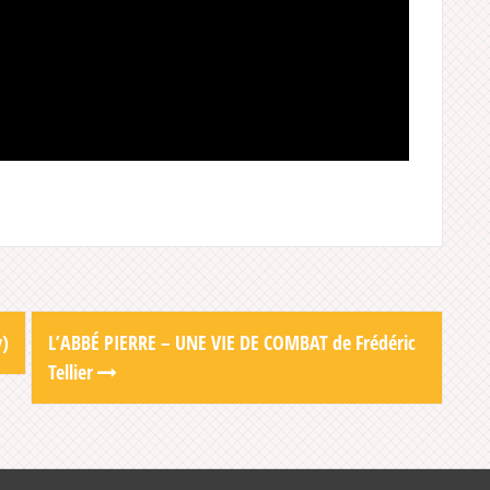
v)
L’ABBÉ PIERRE – UNE VIE DE COMBAT de Frédéric
Tellier