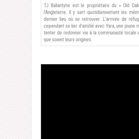
TJ Ballantyne est le propriétaire du « Old O
l’Angleterre. Il y sert quotidiennement les mê
dernier lieu où se retrouver. L’arrivée de réfu
cependant se lier d’amitié avec Yara, une jeune 
tenter de redonner vie à la communauté locale e
que soient leurs origines.