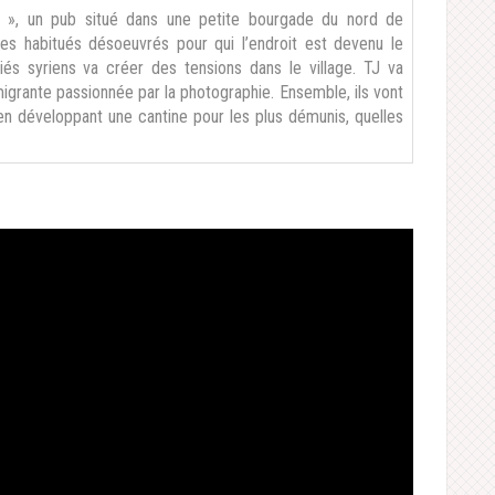
ak », un pub situé dans une petite bourgade du nord de
mes habitués désoeuvrés pour qui l’endroit est devenu le
giés syriens va créer des tensions dans le village. TJ va
migrante passionnée par la photographie. Ensemble, ils vont
n développant une cantine pour les plus démunis, quelles