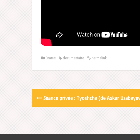
Drame
documentaire
permalink
Post
Séance privée : Tyoshcha (de Askar Uzabaye
navigation