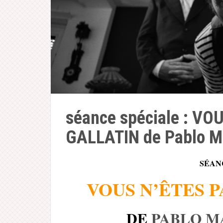
séance spéciale : VO
GALLATIN de Pablo Ma
SÉAN
VOUS N’ÊTES P
DE
PABLO M