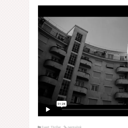
Event
,
Thriller
permalink