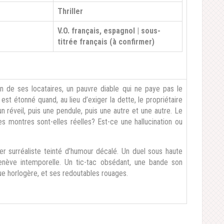
Thriller
V.O. français, espagnol | sous-
titrée français (à confirmer)
n de ses locataires, un pauvre diable qui ne paye pas le
est étonné quand, au lieu d’exiger la dette, le propriétaire
un réveil, puis une pendule, puis une autre et une autre. Le
s montres sont-elles réelles? Est-ce une hallucination ou
 surréaliste teinté d’humour décalé. Un duel sous haute
Genève intemporelle. Un tic-tac obsédant, une bande son
ue horlogère, et ses redoutables rouages.