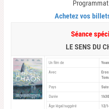
Programmat
Achetez vos billet
Séance spéc
LE SENS DU 
Un film de
Yoan
Avec
Eros
Toma
Pays
Suis
Durée
1h30
Âge légal/suggéré
12/1