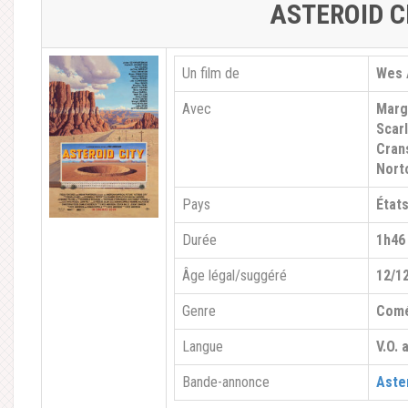
ASTEROID C
Un film de
Wes 
Avec
Margo
Scar
Cran
Nort
Pays
État
Durée
1h46
Âge légal/suggéré
12/1
Genre
Comé
Langue
V.O. 
Bande-annonce
Aster