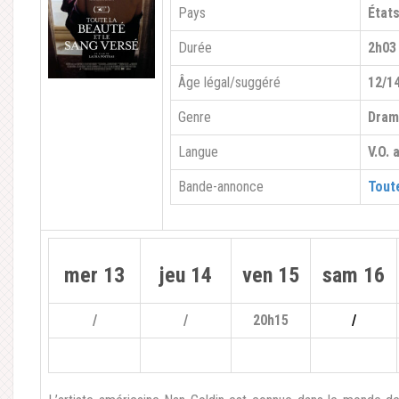
Pays
État
Durée
2h03
Âge légal/suggéré
12/1
Genre
Dra
Langue
V.O. 
Bande-annonce
Toute
mer 13
jeu 14
ven 15
sam 16
/
/
20h15
/