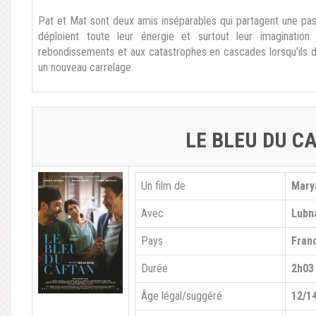
Pat et Mat sont deux amis inséparables qui partagent une pa
déploient toute leur énergie et surtout leur imaginatio
rebondissements et aux catastrophes en cascades lorsqu’ils 
un nouveau carrelage.
LE BLEU DU C
Un film de
Mary
Avec
Lubna
Pays
Fran
Durée
2h03
Âge légal/suggéré
12/1