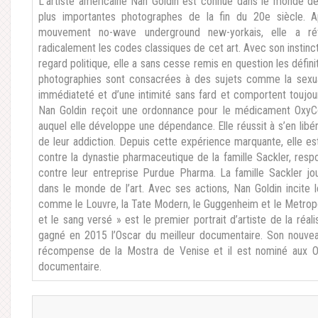
L’artiste américaine Nan Goldin est connue dans le monde de
plus importantes photographes de la fin du 20e siècle. A
mouvement no-wave underground new-yorkais, elle a rév
radicalement les codes classiques de cet art. Avec son instinct
regard politique, elle a sans cesse remis en question les défin
photographies sont consacrées à des sujets comme la sexualit
immédiateté et d’une intimité sans fard et comportent toujou
Nan Goldin reçoit une ordonnance pour le médicament OxyCon
auquel elle développe une dépendance. Elle réussit à s’en li
de leur addiction. Depuis cette expérience marquante, elle est
contre la dynastie pharmaceutique de la famille Sackler, res
contre leur entreprise Purdue Pharma. La famille Sackler jo
dans le monde de l’art. Avec ses actions, Nan Goldin incite 
comme le Louvre, la Tate Modern, le Guggenheim et le Metropoli
et le sang versé » est le premier portrait d’artiste de la réal
gagné en 2015 l’Oscar du meilleur documentaire. Son nouveau 
récompense de la Mostra de Venise et il est nominé aux Os
documentaire.