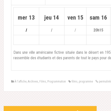
mer 13
jeu 14
ven 15
sam 16
/
/
/
20h15
Dans une ville américaine fictive située dans le désert en 195
rassemble des étudiants et des parents de tout le pays pour d
À l'affiche
,
Archives
,
Films
,
Programmation
films
,
programme
permalink
Post