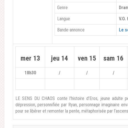
Genre
Dra
Langue
V.O.
Bande-annonce
Le s
mer 13
jeu 14
ven 15
sam 16
18h30
/
/
/
LE SENS DU CHAOS conte l’histoire d’Eros, jeune adulte p
dépression, personnifiée par Ryan, personnage imaginaire envah
pour se libérer et remonter la pente, métaphorisée par l’ascen