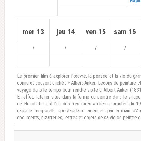
Raph
mer 13
jeu 14
ven 15
sam 16
/
/
/
/
Le premier film à explorer l’œuvre, la pensée et la vie du gra
connu et souvent cliché : « Albert Anker. Leçons de peinture c
voyage dans le temps pour rendre visite à Albert Anker (183
En effet, l’atelier situé dans la ferme du peintre dans le villag
de Neuchâtel, est l’un des très rares ateliers d’artistes du 
capsule temporelle spectaculaire, agencée par la main d’An
documents, bizarreries, lettres et objets de sa vie de peintre e