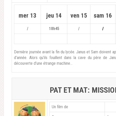
mer 13
jeu 14
ven 15
sam 16
/
18h45
/
/
Dernière journée avant la fin du lycée. Janus et Sam doivent app
d’année. Alors qu’ils fouillent dans la cave du père de Janu
découverte d’une étrange machine…
PAT ET MAT: MISSI
Un film de