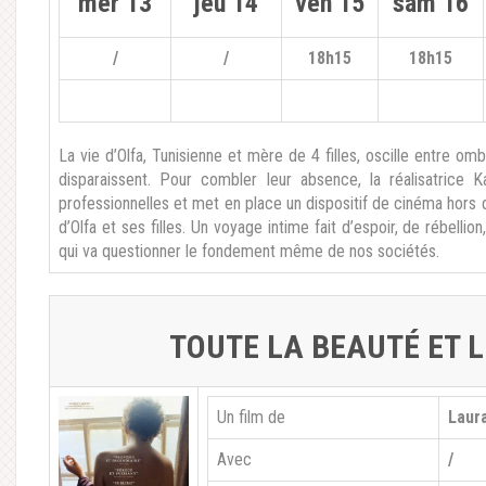
mer 13
jeu 14
ven 15
sam 16
/
/
18h15
18h15
La vie d’Olfa, Tunisienne et mère de 4 filles, oscille entre omb
disparaissent. Pour combler leur absence, la réalisatrice
professionnelles et met en place un dispositif de cinéma hors d
d’Olfa et ses filles. Un voyage intime fait d’espoir, de rébellio
qui va questionner le fondement même de nos sociétés.
TOUTE LA BEAUT
É ET 
Un film de
Laur
Avec
/