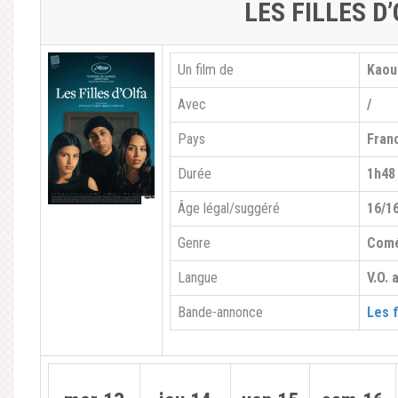
LES FILLES D
Un film de
Kaou
Avec
/
Pays
Fran
Durée
1h48
Âge légal/suggéré
16/1
Genre
Comé
Langue
V.O. 
Bande-annonce
Les f