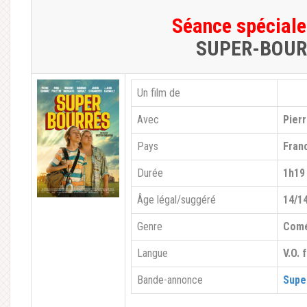
Séance spéciale
SUPER-BOUR
Un film de
Avec
Pier
Pays
Fran
Durée
1h19
Âge légal/suggéré
14/1
Genre
Comé
Langue
V.O. 
Bande-annonce
Supe