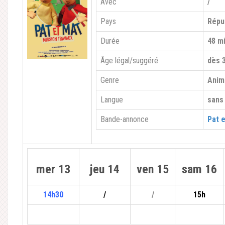
Avec
/
Pays
Répu
Durée
48 mi
Âge légal/suggéré
dès 
Genre
Anim
Langue
sans
Bande-annonce
Pat e
mer 13
jeu 14
ven 15
sam 16
14h30
/
/
15h