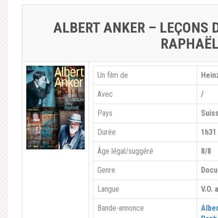
ALBERT ANKER – LEÇONS 
RAPHAË
Un film de
Hein
Avec
/
Pays
Suis
Durée
1h31
Âge légal/suggéré
8/8
Genre
Docu
Langue
V.O. 
Bande-annonce
Albe