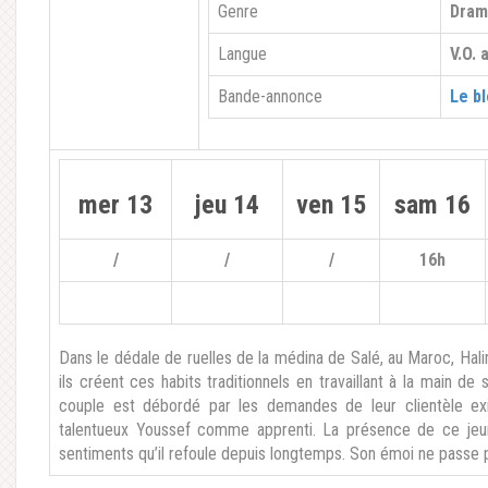
Genre
Dra
Langue
V.O. 
Bande-annonce
Le bl
mer 13
jeu 14
ven 15
sam 16
/
/
/
16h
Dans le dédale de ruelles de la médina de Salé, au Maroc, Hal
ils créent ces habits traditionnels en travaillant à la main de
couple est débordé par les demandes de leur clientèle ex
talentueux Youssef comme apprenti. La présence de ce jeu
sentiments qu’il refoule depuis longtemps. Son émoi ne passe