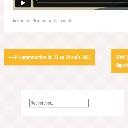
Animation
animation
permalink
Post
Programmation du 23 au 29 août 2023
ZONE(
navigation
Sigur
Rechercher :