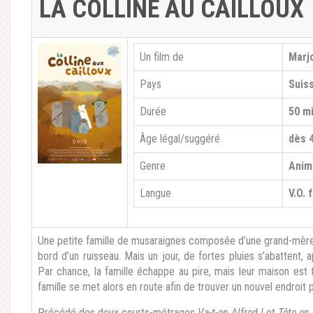
LA COLLINE AU CAILLOUX
Un film de
Marjo
Pays
Suis
Durée
50 mi
Âge légal/suggéré
dès 
Genre
Anim
Langue
V.O. 
Une petite famille de musaraignes composée d’une grand-mère,
bord d’un ruisseau. Mais un jour, de fortes pluies s’abattent, 
Par chance, la famille échappe au pire, mais leur maison est to
famille se met alors en route afin de trouver un nouvel endroit p
Précédé des deux courts-métrages
Va-t-en Alfred !
et
Tête en l