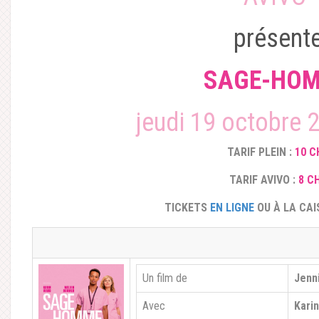
présent
SAGE-HO
jeudi 19 octobre 
TARIF PLEIN :
10 C
TARIF AVIVO :
8 C
TICKETS
EN LIGNE
OU À LA CAI
Un film de
Jenn
Avec
Kari