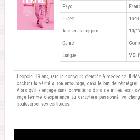
Pays
Fran
Durée
1h43
Âge légal/suggéré
10/1
Genre
Comé
Langue
V.O. 
Léopold, 19 ans, rate le concours d’entrée à médecine. Il dé
cachant la vérité à son entourage, dans le but de réintégrer
Alors qu’il s’engage sans convictions dans ce milieu exclusi
sage-femme d’expérience au caractère passionné, va change
bouleverser ses certitudes.