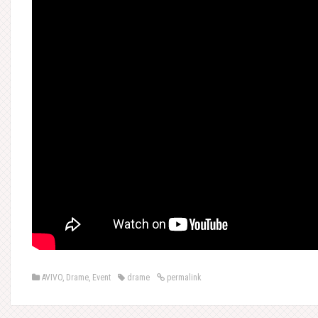
AVIVO
,
Drame
,
Event
drame
permalink