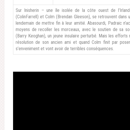
Sur Inisherin – une île isolée de la côte ouest de l’Irl
(ColinFarrell) et Colm (Brendan Gleeson), se retrouvent dans
lendemain de mettre fin à leur amitié. Abasourdi, Padraic n’ac
moyens de recoller les morceaux, avec le soutien de sa s
(Barry Keoghan), un jeune insulaire perturbé. Mais les efforts
résolution de son ancien ami et quand Colm finit par pos
s’enveniment et vont avoir de terribles conséquences.