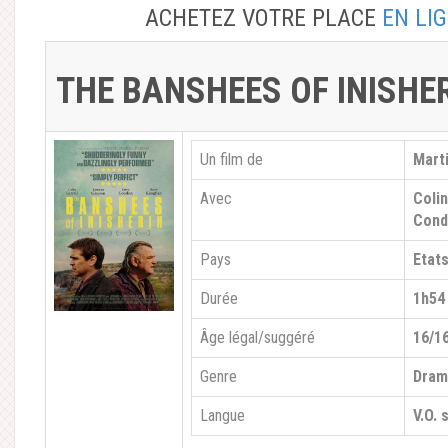
ACHETEZ VOTRE PLACE
EN LI
THE BANSHEES OF INISHE
Un film de
Mart
Avec
Colin
Cond
Pays
Etat
Durée
1h54
Âge légal/suggéré
16/1
Genre
Dra
Langue
V.O. 