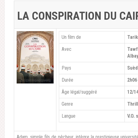
LA CONSPIRATION DU CAI
Un film de
Tarik
Avec
Tawf
Alba
Pays
Suèd
Durée
2h06
Âge légal/suggéré
12/1
Genre
Thril
Langue
V.O. 
Adam, simple fils de pêcheur, intègre la prestigieuse universi