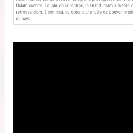
l’Islam sunnite. Le jour de la rentrée, le Grand Imam à la tête
retrouve alors, à son insu, au cœur d’une lutte de pouvoir impla
du pays.