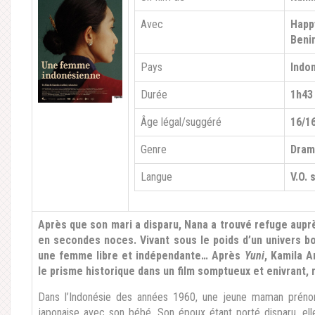
Avec
Happ
Beni
Pays
Indo
Durée
1h43
Âge légal/suggéré
16/1
Genre
Dra
Langue
V.O. 
Après que son mari a disparu, Nana a trouvé refuge auprè
en secondes noces. Vivant sous le poids d’un univers bo
une femme libre et indépendante… Après
Yuni
, Kamila A
le prisme historique dans un film somptueux et enivrant,
Dans l’Indonésie des années 1960, une jeune maman prénom
japonaise avec son bébé. Son époux étant porté disparu, elle