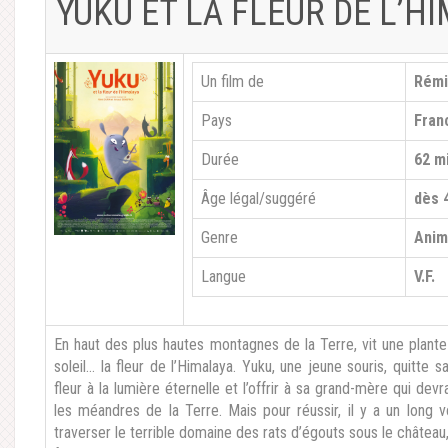
YUKU ET LA FLEUR DE L’H
Un film de
Rémi
Pays
Fran
Durée
62 m
Âge légal/suggéré
dès 
Genre
Anim
Langue
V.F.
En haut des plus hautes montagnes de la Terre, vit une plante q
soleil… la fleur de l’Himalaya. Yuku, une jeune souris, quitte s
fleur à la lumière éternelle et l’offrir à sa grand-mère qui de
les méandres de la Terre. Mais pour réussir, il y a un long v
traverser le terrible domaine des rats d’égouts sous le château,