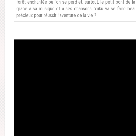
forêt enchantée où l’on se perd et, surtout, le petit pont de l
grâce à sa musique et à ses chansons, Yuku va se faire beau
précieux pour réussir l’aventure de la vie ?