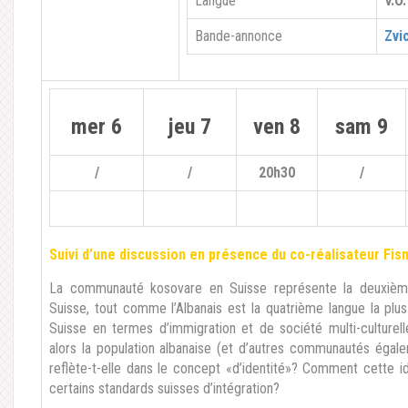
Langue
V.O
Bande-annonce
Zvi
mer 6
jeu 7
ven 8
sam 9
/
/
20h30
/
Suivi d’une discussion en présence du co-réalisateur Fis
La communauté kosovare en Suisse représente la deuxième
Suisse, tout comme l’Albanais est la quatrième langue la plu
Suisse en termes d’immigration et de société multi-culturell
alors la population albanaise (et d’autres communautés égal
reflète-t-elle dans le concept «d’identité»? Comment cette id
certains standards suisses d’intégration?