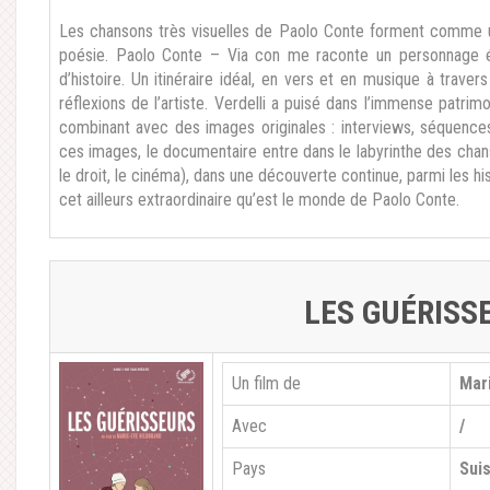
Les chansons très visuelles de Paolo Conte forment comme un
poésie. Paolo Conte – Via con me raconte un personnage é
d’histoire. Un itinéraire idéal, en vers et en musique à traver
réflexions de l’artiste. Verdelli a puisé dans l’immense patri
combinant avec des images originales : interviews, séquences
ces images, le documentaire entre dans le labyrinthe des chans
le droit, le cinéma), dans une découverte continue, parmi les h
cet ailleurs extraordinaire qu’est le monde de Paolo Conte.
LES GUÉRISS
Un film de
Mar
Avec
/
Pays
Sui