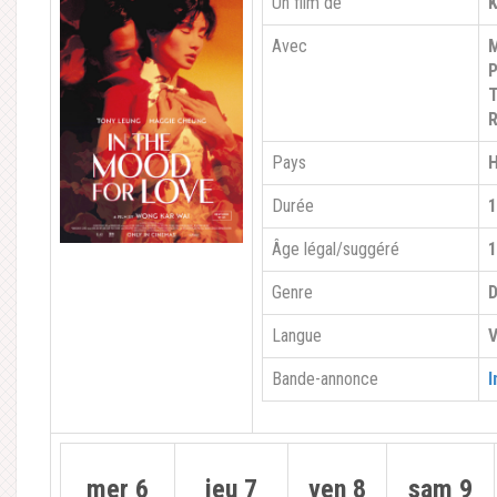
Un film de
K
Avec
M
P
T
R
Pays
H
Durée
1
Âge légal/suggéré
1
Genre
Langue
V
Bande-annonce
I
mer 6
jeu 7
ven 8
sam 9