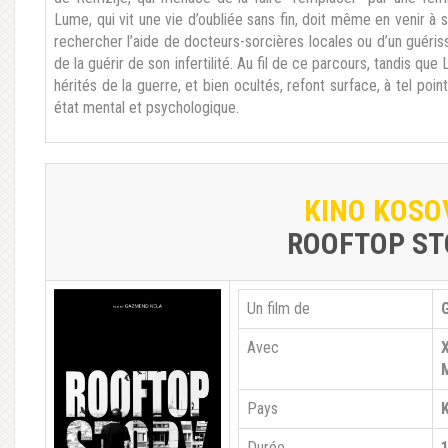
Lume, qui vit une vie d’oubliée sans fin, doit même en venir à
rechercher l’aide de docteurs-sorcières locales ou d’un guéris
de la guérir de son infertilité. Au fil de ce parcours, tandis 
hérités de la guerre, et bien ocultés, refont surface, à tel poin
état mental et psychologique.
KINO KOSO
ROOFTOP ST
Un film de
Avec
Pays
Durée