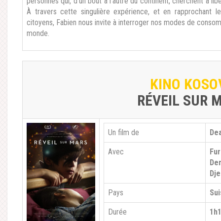
personnes qui, d’un bout à l’autre du continent, cherchent à libé
À travers cette singulière expérience, et en rapprochant 
citoyens, Fabien nous invite à interroger nos modes de consom
monde.
KINO KOSO
RÉVEIL SUR 
Un film de
Dea
Avec
Fur
Dem
Dje
Pays
Sui
Durée
1h