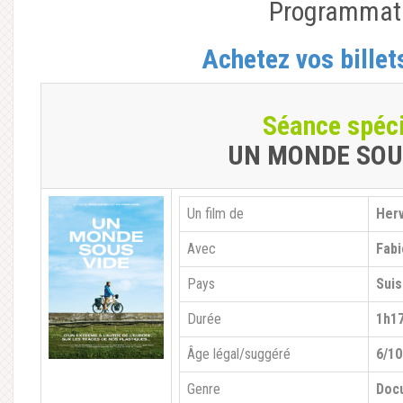
Programmat
Achetez vos billet
Séance spéc
UN MONDE SOU
Un film de
Herv
Avec
Fabi
Pays
Suis
Durée
1h1
Âge légal/suggéré
6/10
Genre
Doc