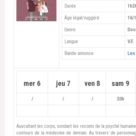
Durée
1h2
Âge légal/suggéré
16/
Genre
Doc
Langue
V.F.
Bande-annonce
Les
mer 6
jeu 7
ven 8
sam 9
/
/
/
20h
Auscultant les corps, sondant les recoins de la psyché humaine
contours de la médecine de demain. Au travers de personnages