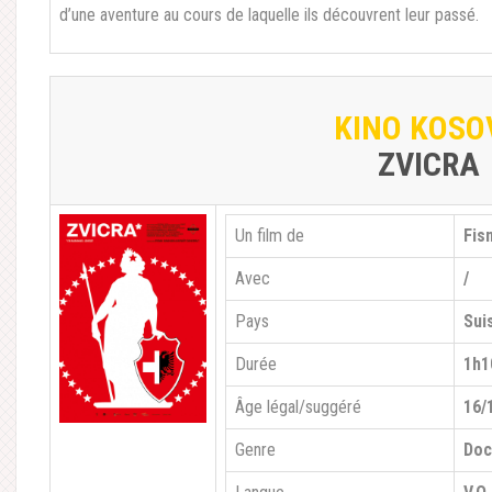
d’une aventure au cours de laquelle ils découvrent leur passé.
KINO KOSO
ZVICRA
Un film de
Fis
Avec
/
Pays
Sui
Durée
1h1
Âge légal/suggéré
16/
Genre
Doc