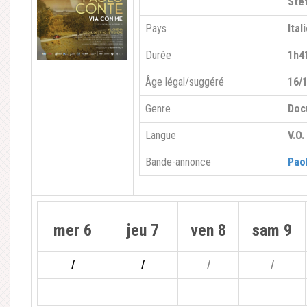
Stef
Pays
Ital
Durée
1h4
Âge légal/suggéré
16/
Genre
Doc
Langue
V.O.
Bande-annonce
Pao
mer 6
jeu 7
ven 8
sam 9
/
/
/
/