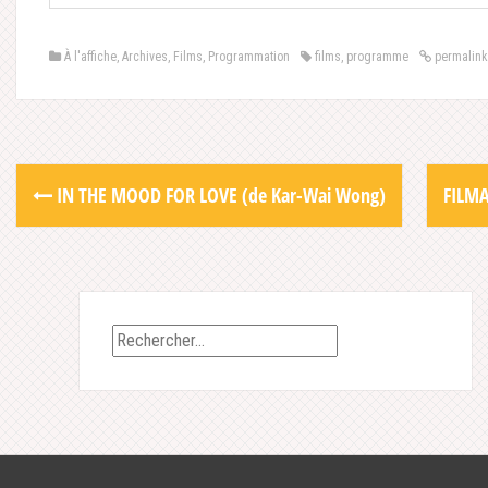
À l'affiche
,
Archives
,
Films
,
Programmation
films
,
programme
permalink
Post
IN THE MOOD FOR LOVE (de Kar-Wai Wong)
FILMA
navigation
Rechercher :