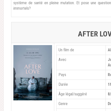
système de santé en pleine mutation. Et pose une question
immortels?
AFTER LO
Un film de
A
Avec
J
A
Pays
R
Durée
1
Âge légal/suggéré
8
Genre
D