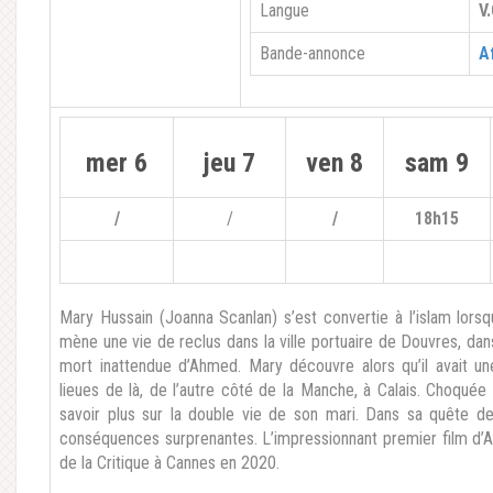
Langue
V
Bande-annonce
A
mer 6
jeu 7
ven 8
sam 9
/
/
/
18h15
Mary Hussain (Joanna Scanlan) s’est convertie à l’islam lor
mène une vie de reclus dans la ville portuaire de Douvres, dans
mort inattendue d’Ahmed. Mary découvre alors qu’il avait un
lieues de là, de l’autre côté de la Manche, à Calais. Choquée
savoir plus sur la double vie de son mari. Dans sa quête de
conséquences surprenantes. L’impressionnant premier film d’
de la Critique à Cannes en 2020.