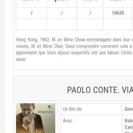
/
/
/
16h20
Hong Kong, 1962. M. et Mme Chow emménagent dans leur no
voisins, M. et Mme Chan. Sans comprendre comment cela 
apprennent que leurs époux respectifs ont une liaison. Cett
aussi.
PAOLO CONTE. VI
Un film de
Gior
Avec
Robe
Cate