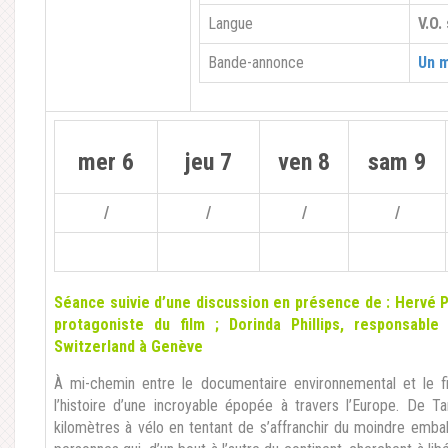
Langue
V.O.
Bande-annonce
Un 
mer 6
jeu 7
ven 8
sam 9
/
/
/
/
Séance suivie d’une discussion en présence de : Hervé Pfi
protagoniste du film ; Dorinda Phillips, responsable
Switzerland à Genève
À mi-chemin entre le documentaire environnemental et le 
l’histoire d’une incroyable épopée à travers l’Europe. De 
kilomètres à vélo en tentant de s’affranchir du moindre embal