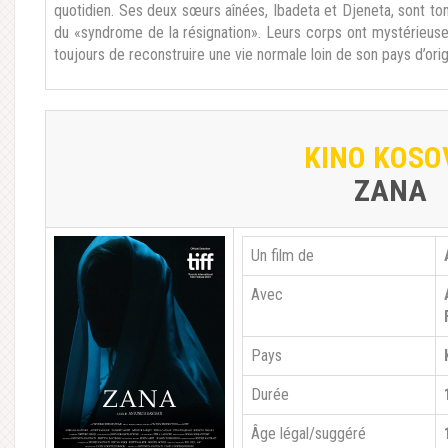
quotidien. Ses deux sœurs
aînées, Ibadeta et Djeneta, sont t
du «syndrome de la résignation». Leurs
corps ont mystérieuse
toujours de reconstruire une vie normale loin de son
pays d’ori
KINO KOSO
ZANA
Un film de
Avec
Pays
Durée
Âge légal/suggéré