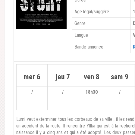
Âge légal/suggéré
Genre
Langue
V
Bande-annonce
mer 6
jeu 7
ven 8
sam 9
/
/
18h30
/
Lumi veut exterminer tous les corbeaux de sa ville ; il les ren
un accident de la route. Il rencontre Yllka qui est à la recher
naissance il y a cinq ans et qui a été adopté. Les deux passen