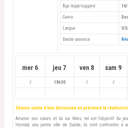
Âge légal/suggéré
16/
Genre
Do
Langue
V.O
Bande-annonce
Rév
mer 6
jeu 7
ven 8
sam 9
/
18h30
/
/
Séance suivie d’une discussion en présence la réalisatri
Amener ses sœurs et lui sur Mars, tel est l’objectif du
je
Horndal,
une petite ville de Suède, ils sont confrontés à