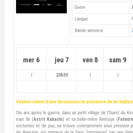
Genre
Langue
Bande-annonce
mer 6
jeu 7
ven 8
sam 9
/
20h30
/
/
Séance suivie d’une discussion en présence de la réalisa
Dix ans après la guerre, dans un petit village de l’Ouest du K
mari Ilir (
Astrit Kabashi
) et sa belle-mère Remzije (
Fatmire
nocturnes et de jour, se trouve constamment sous pression 
de Remzije, qui menace de la faire “remplacer” par une fem