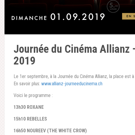
Journée du Cinéma Allianz 
2019
Le 1er septembre, à la Journée du Cinéma Allianz, la place est 
En savoir plus:
www.allianz-journeeducinema.ch
Voici le programme :
13h30 ROXANE
15h10 REBELLES
16h50 NOUREEV (THE WHITE CROW)