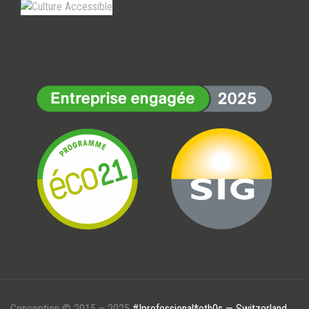
Conception © 2015 – 2025
#!professional*eth0s — Switzerland