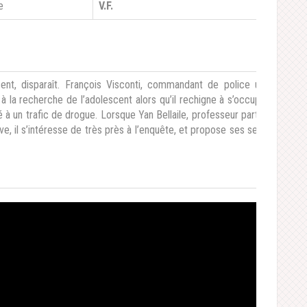
e
V.F.
cent, disparaît. François Visconti, commandant de police usé et
t à la recherche de l’adolescent alors qu’il rechigne à s’occuper de
 à un trafic de drogue. Lorsque Yan Bellaile, professeur particulier
ve, il s’intéresse de très près à l’enquête, et propose ses services