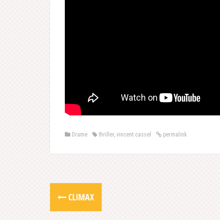
Drame
thriller
,
vincent cassel
permalink
Post
CLIMAX
navigation