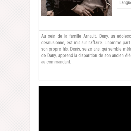
Langu
Au sein de la famille Arnault, Dany, un adoles
désillusionné, est mis sur l’affaire. L’homme par
son propre fils, Denis, seize ans, qui semble mêlé
de Dany, apprend la disparition de son ancien élè
au commandant.