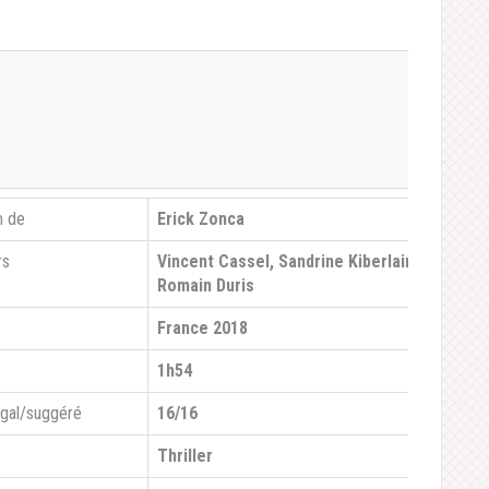
m de
Erick Zonca
rs
Vincent Cassel, Sandrine Kiberlain,
Romain Duris
France 2018
1h54
égal/suggéré
16/16
Thriller