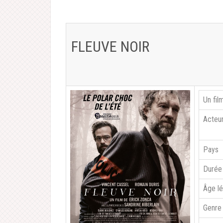
FLEUVE NOIR
Un fil
Acteu
Pays
Durée
Âge l
Genre