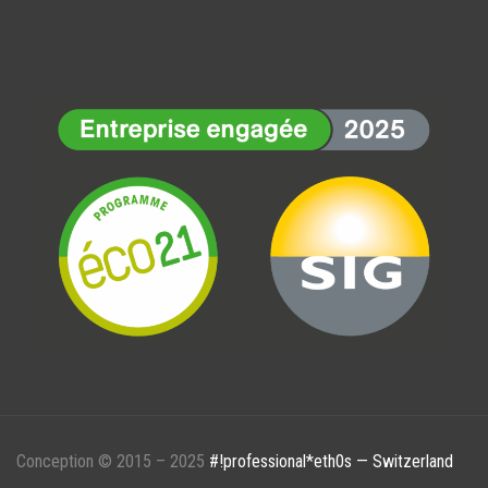
Conception © 2015 – 2025
#!professional*eth0s — Switzerland